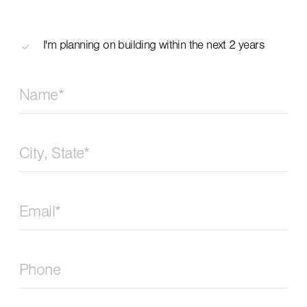
I'm planning on building within the next 2 years
Name
*
City, State
*
Email
*
Phone