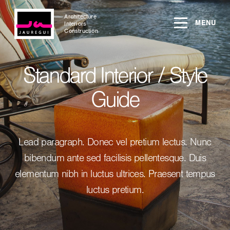
Architecture
MENU
Interiors
Construction
Standard Interior / Style
Guide
Lead paragraph. Donec vel pretium lectus. Nunc
bibendum ante sed facilisis pellentesque. Duis
elementum nibh in luctus ultrices. Praesent tempus
luctus pretium.