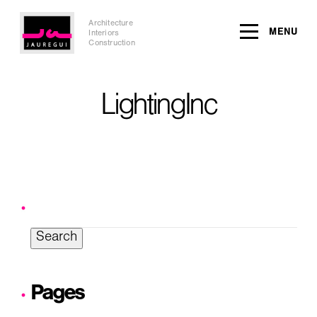
Architecture
MENU
Interiors
Construction
LightingInc
Search
for:
Pages