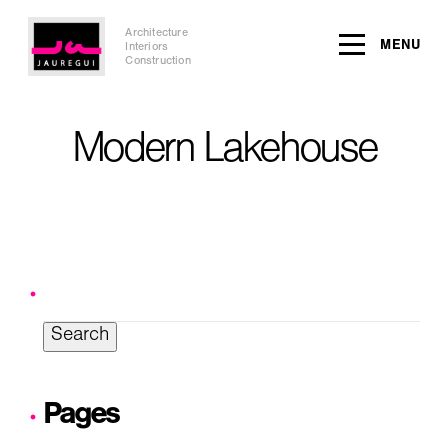
Architecture
MENU
Interiors
Construction
Modern Lakehouse
Search
for:
Pages