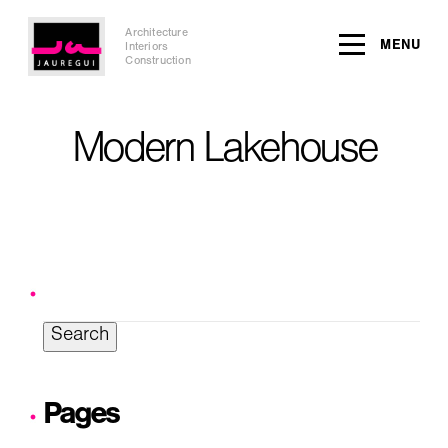
Architecture
MENU
Interiors
Construction
Modern Lakehouse
Search
for:
Pages