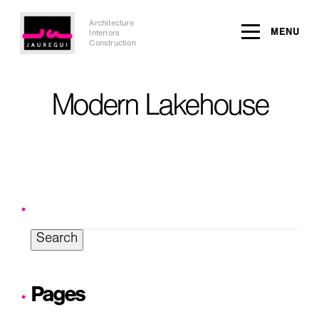
Architecture
MENU
Interiors
Construction
Modern Lakehouse
Search
for:
Pages