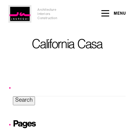
Architecture
MENU
Interiors
Construction
California Casa
Search
for:
Pages