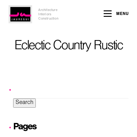
Architecture
MENU
Interiors
Construction
Eclectic Country Rustic
Search
for:
Pages