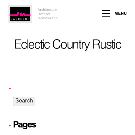
Architecture
MENU
Interiors
Construction
Eclectic Country Rustic
Search
for:
Pages