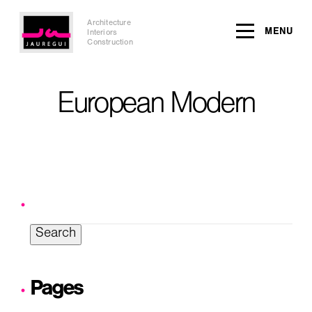
Architecture
MENU
Interiors
Construction
European Modern
Search
for:
Pages