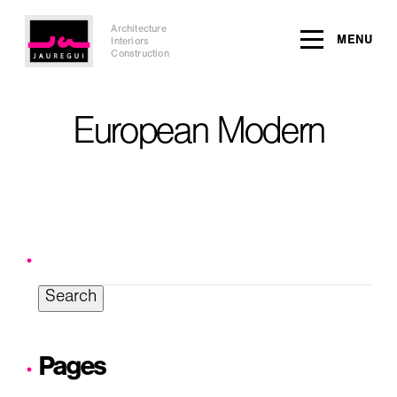
Architecture
MENU
Interiors
Construction
European Modern
Search
for:
Pages