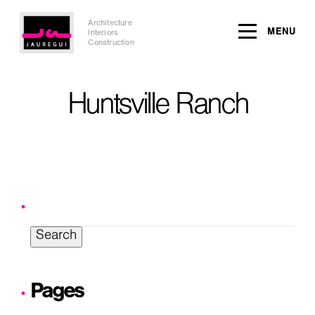
Architecture
MENU
Interiors
Construction
Huntsville Ranch
Search
for:
Pages