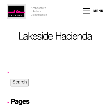
Architecture
MENU
Interiors
Construction
Lakeside Hacienda
Search
for:
Pages