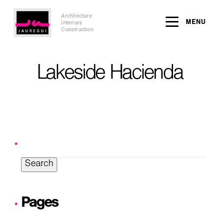
Architecture
MENU
Interiors
Construction
Lakeside Hacienda
Search
for:
Pages