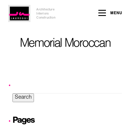
Architecture
MENU
Interiors
Construction
Memorial Moroccan
Search
for:
Pages