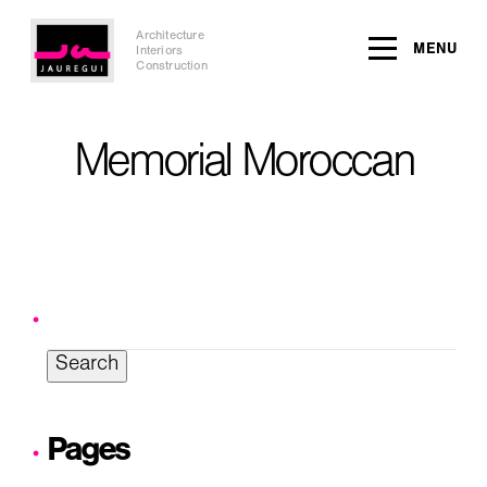
Architecture
MENU
Interiors
Construction
Memorial Moroccan
Search
for:
Pages