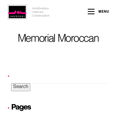
Architecture
MENU
Interiors
Construction
Memorial Moroccan
Search
for:
Pages