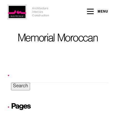
Architecture
MENU
Interiors
Construction
Memorial Moroccan
Search
for:
Pages