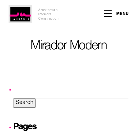
Architecture
MENU
Interiors
Construction
Mirador Modern
Search
for:
Pages