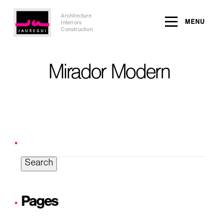
Architecture
MENU
Interiors
Construction
Mirador Modern
Search
for:
Pages