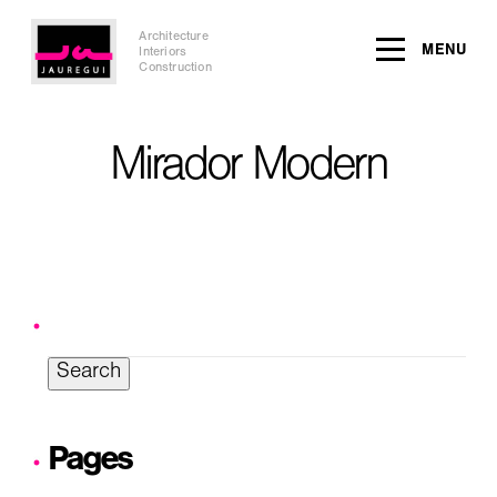
Architecture
MENU
Interiors
Construction
Mirador Modern
Search
for:
Pages