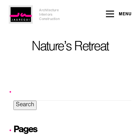
Architecture
MENU
Interiors
Construction
Nature’s Retreat
Search
for:
Pages