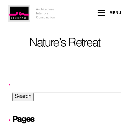
Architecture
MENU
Interiors
Construction
Nature’s Retreat
Search
for:
Pages