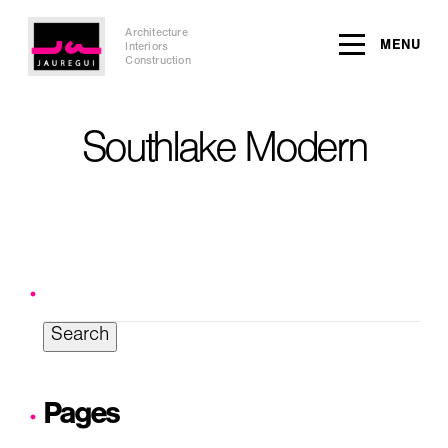
Architecture
MENU
Interiors
Construction
Southlake Modern
Search
for:
Pages