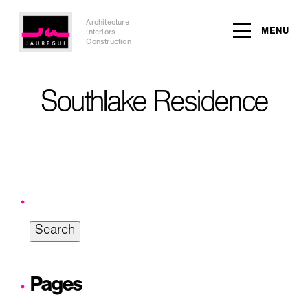
Architecture
MENU
Interiors
Construction
Southlake Residence
Search
for:
Pages