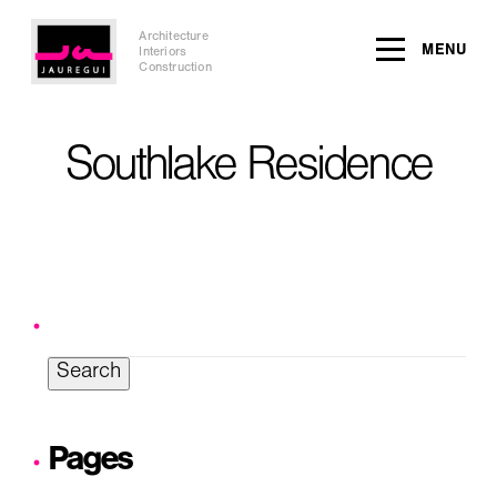
Architecture
MENU
Interiors
Construction
Southlake Residence
Search
for:
Pages