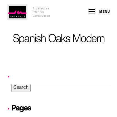
Architecture
MENU
Interiors
Construction
Spanish Oaks Modern
Search
for:
Pages