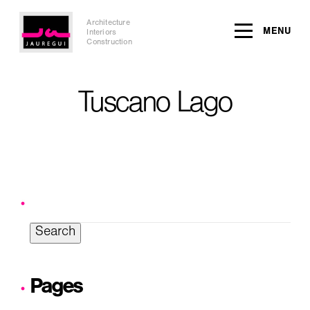
Architecture
MENU
Interiors
Construction
Tuscano Lago
Search
for:
Pages