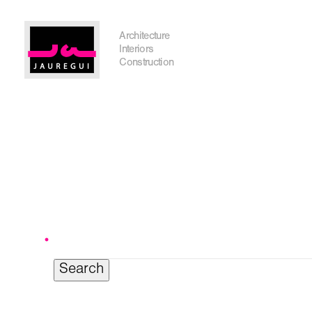
Austin Office
Architecture
Interiors
Construction
Search
for:
Get In Touch