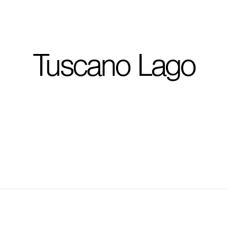
I'm planning on buildi
Tuscano Lago
City, State
*
Phone