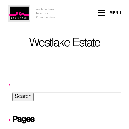
Architecture
MENU
Interiors
Construction
Westlake Estate
Search
for:
Pages