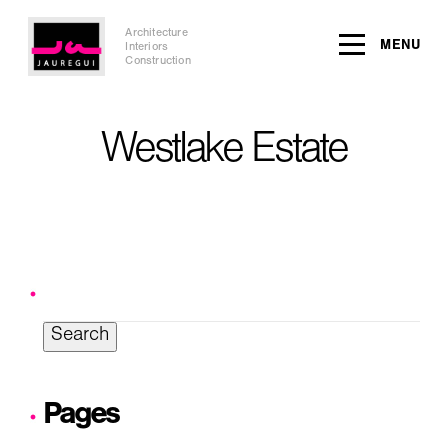
Architecture
MENU
Interiors
Construction
Westlake Estate
Search
for:
Pages