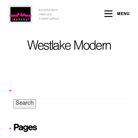
Architecture
MENU
Interiors
Construction
Westlake Modern
Search
for:
Pages