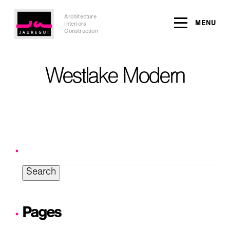
Architecture
MENU
Interiors
Construction
Westlake Modern
Search
for:
Pages