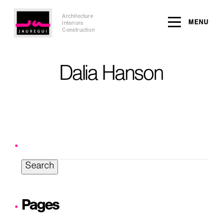
Architecture
MENU
Interiors
Construction
Dalia Hanson
Search
for:
Pages