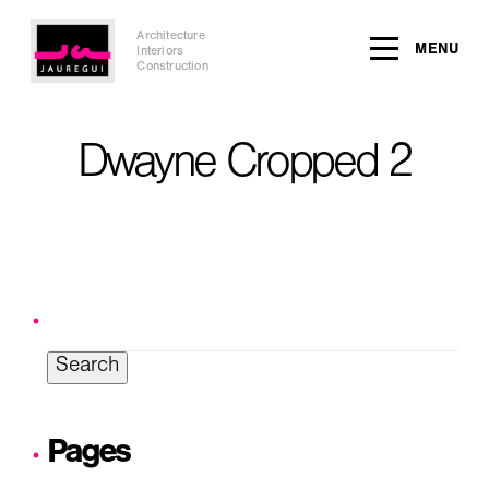
Architecture
MENU
Interiors
Construction
Dwayne Cropped 2
Search
for:
Pages