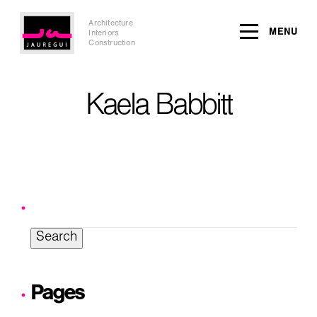
Architecture
MENU
Interiors
Construction
Kaela Babbitt
Search
for:
Pages