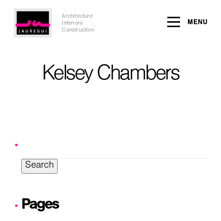
Architecture
MENU
Interiors
Construction
Kelsey Chambers
Search
for:
Pages