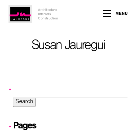
Architecture
MENU
Interiors
Construction
Susan Jauregui
Search
for:
Pages