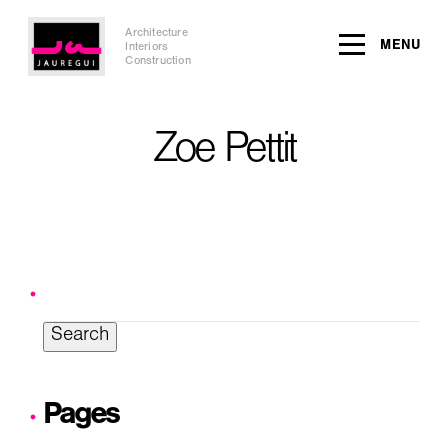
Architecture
MENU
Interiors
Construction
Zoe Pettit
Search
for:
Pages